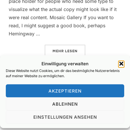
place holder for people who need some type to
visualize what the actual copy might look like if it
were real content. Mosaic Gallery If you want to
read, I might suggest a good book, perhaps
Hemingway …
ÜBER „POST WITH GALLERY“
MEHR
LESEN
Einwilligung verwalten
Diese Website nutzt Cookies, um dir das bestmögliche Nutzererlebnis
auf meiner Website zu ermöglichen.
AKZEPTIEREN
Desert Road
ABLEHNEN
Veröffentlicht
by
admin
Scenic
Mai 24, 2019
Keine
EINSTELLUNGEN ANSEHEN
am
Kommentare