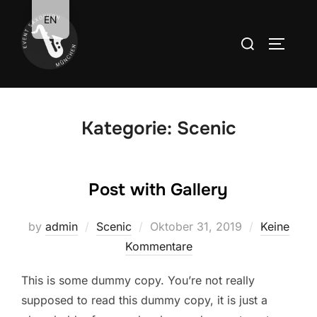
Zum
EN
Inhalt
Suchen
SEITEN
springen
nach:
Kategorie:
Scenic
Post with Gallery
Veröffentlicht
by
admin
Scenic
Oktober 31, 2019
Keine
am
Kommentare
This is some dummy copy. You’re not really
supposed to read this dummy copy, it is just a