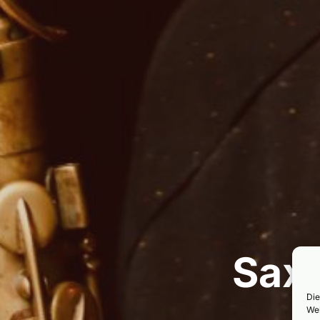
Sax
Die
Web