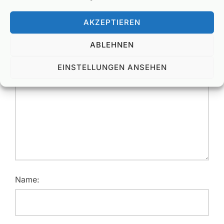
AKZEPTIEREN
Deine E-Mail-Adresse wird nicht veröffentlicht.
Erforderliche Felder sind mit
*
markiert
ABLEHNEN
EINSTELLUNGEN ANSEHEN
Nachricht:
Name: