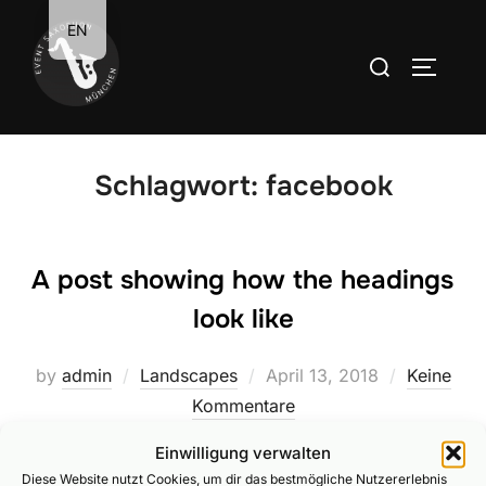
Zum
EN
Inhalt
Suchen
SEITEN
springen
nach:
Schlagwort:
facebook
A post showing how the headings
look like
Veröffentlicht
by
admin
Landscapes
April 13, 2018
Keine
am
Kommentare
Einwilligung verwalten
Heading 1 Lorem ipsum dolor sit amet, consectetur
Diese Website nutzt Cookies, um dir das bestmögliche Nutzererlebnis